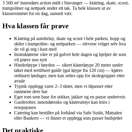
3 500 m² innendørs action midt i Stavanger — klatring, skate, scoot,
trampoliner og nettpark under ett tak. Ta hele klassen ut av
klasserommet for en dag, uansett vær.
Hva klassen får prøve
Klatring på autobelay, skate og scoot i hele parken, hopp og
sklier i trampoline- og nettparken — elevene velger selv hva
de vil gi seg i kast med
Instruktørene våre er på gulvet hele dagen og hjelper de som
vil prøve noe nytt
Hinderløype i høyden — sikret klatreløype 20 meter under
taket med sertifisert guide (gul løype fra 120 cm) — kjøres
ordinært lørdager, men kan settes opp for skolegrupper etter
avtale
Typisk opplegg varer 2–3 timer, men vi tilpasser etter
rammene dere har
Eget rom som base for sekker, jakker og en pause underveis
Garderober, innendørssko og klatreutstyr kan leies i
resepsjonen
Catering kan bestilles på forhånd via Sabi Sushi, Matsalen
eller Bankers — vi finner et opplegg som passer budsjettet
Det praktiske