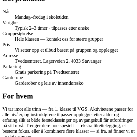
Når
Mandag–fredag i skoletiden
Varighet
Typisk 2–3 timer · tilpasses etter ønske
Gruppestørrelse
Hele klassen — kontakt oss for større grupper
Pris
Vi setter opp et tilbud basert på gruppen og opplegget
Adresse
Tvedtsenteret, Lagerveien 2, 4033 Stavanger
Parkering
Gratis parkering på Tvedtsenteret
Garderobe
Garderober og leie av innendørssko
For hvem
Vi tar imot alle trinn — fra 1. klasse til VGS. Aktivitetene passer for
alle nivåer, og instruktørene tilpasser opplegget etter alder og
erfaring slik at både førsteklassinger og avgangskull får utfordringer
på sitt nivå. Trenger dere noe spesielt — ekstra tilrettelegging, et
bestemt fokus, eller å kombinere flere klasser — si fra, så finner vi ut
av det sammen.